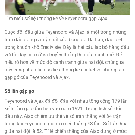
Tìm hiểu số liệu thống kê về Feyenoord gặp Ajax
Cuộc đối đầu giữa Feyenoord và Ajax là một trong những
trận đấu đáng chú ý nhất của bóng đá Hà Lan, đặc biệt
trong khuôn khổ Eredivisie. Đây là hai câu lạc bộ hàng đầu
với bề dày lịch sử và truyền thống thi đấu mạnh mẽ. Để
hiểu rõ hơn về mức độ cạnh tranh giữa hai đội, chúng ta
hãy cùng phân tích số liệu thống kê chi tiết về những lần
gặp gỡ của Feyenoord và Ajax.
Số lần gặp gỡ
Feyenoord và Ajax đã đối đầu với nhau tổng cộng 179 lần
kể từ lần gặp đầu tiên vào năm 1921. Trong lịch sử đối
đầu này, Ajax chiếm ưu thế về số trận thắng với 84 trận,
trong khi Feyenoord giành chiến thắng 43 lần. Số trận hòa
giữa hai đội là 52. Tỉ lệ chiến thắng của Ajax đứng ở mức