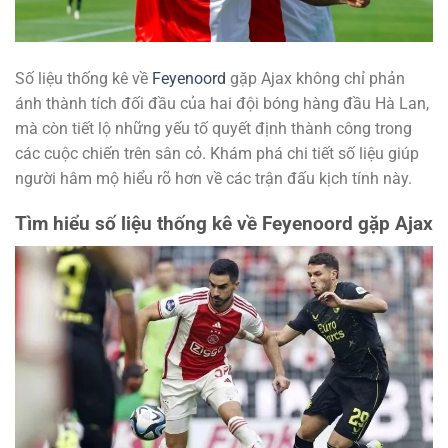
Số liệu thống kê về
Feyenoord
gặp Ajax không chỉ phản
ánh thành tích đối đầu của hai đội bóng hàng đầu Hà Lan,
mà còn tiết lộ những yếu tố quyết định thành công trong
các cuộc chiến trên sân cỏ. Khám phá chi tiết số liệu giúp
người hâm mộ hiểu rõ hơn về các trận đấu kịch tính này.
Tìm hiểu số liệu thống kê về Feyenoord gặp Ajax