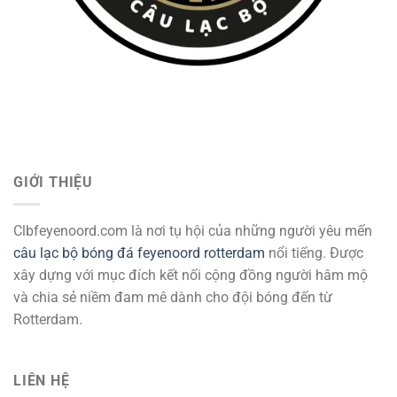
GIỚI THIỆU
Clbfeyenoord.com là nơi tụ hội của những người yêu mến
câu lạc bộ bóng đá feyenoord rotterdam
nổi tiếng. Được
xây dựng với mục đích kết nối cộng đồng người hâm mộ
và chia sẻ niềm đam mê dành cho đội bóng đến từ
Rotterdam.
LIÊN HỆ