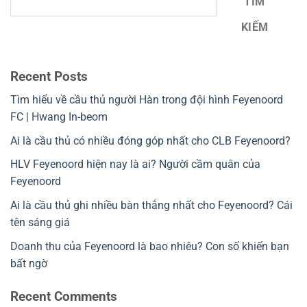
TÌM
KIẾM
Recent Posts
Tìm hiểu về cầu thủ người Hàn trong đội hình Feyenoord
FC | Hwang In-beom
Ai là cầu thủ có nhiều đóng góp nhất cho CLB Feyenoord?
HLV Feyenoord hiện nay là ai? Người cầm quân của
Feyenoord
Ai là cầu thủ ghi nhiều bàn thắng nhất cho Feyenoord? Cái
tên sáng giá
Doanh thu của Feyenoord là bao nhiêu? Con số khiến bạn
bất ngờ
Recent Comments