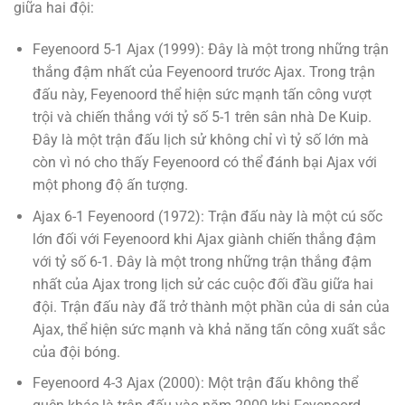
giữa hai đội:
Feyenoord 5-1 Ajax (1999): Đây là một trong những trận
thắng đậm nhất của Feyenoord trước Ajax. Trong trận
đấu này, Feyenoord thể hiện sức mạnh tấn công vượt
trội và chiến thắng với tỷ số 5-1 trên sân nhà De Kuip.
Đây là một trận đấu lịch sử không chỉ vì tỷ số lớn mà
còn vì nó cho thấy Feyenoord có thể đánh bại Ajax với
một phong độ ấn tượng.
Ajax 6-1 Feyenoord (1972): Trận đấu này là một cú sốc
lớn đối với Feyenoord khi Ajax giành chiến thắng đậm
với tỷ số 6-1. Đây là một trong những trận thắng đậm
nhất của Ajax trong lịch sử các cuộc đối đầu giữa hai
đội. Trận đấu này đã trở thành một phần của di sản của
Ajax, thể hiện sức mạnh và khả năng tấn công xuất sắc
của đội bóng.
Feyenoord 4-3 Ajax (2000): Một trận đấu không thể