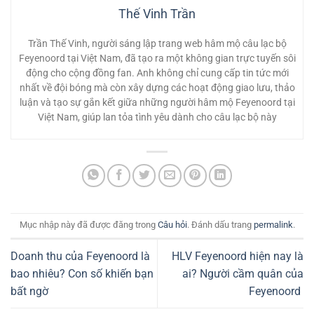
Thế Vinh Trần
Trần Thế Vinh, người sáng lập trang web hâm mộ câu lạc bộ
Feyenoord tại Việt Nam, đã tạo ra một không gian trực tuyến sôi
động cho cộng đồng fan. Anh không chỉ cung cấp tin tức mới
nhất về đội bóng mà còn xây dựng các hoạt động giao lưu, thảo
luận và tạo sự gắn kết giữa những người hâm mộ Feyenoord tại
Việt Nam, giúp lan tỏa tình yêu dành cho câu lạc bộ này
Mục nhập này đã được đăng trong
Câu hỏi
. Đánh dấu trang
permalink
.
Doanh thu của Feyenoord là
HLV Feyenoord hiện nay là
bao nhiêu? Con số khiến bạn
ai? Người cầm quân của
bất ngờ
Feyenoord