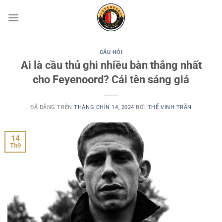
Chuyển
đến
nội
dung
CÂU HỎI
Ai là cầu thủ ghi nhiều bàn thắng nhất
cho Feyenoord? Cái tên sáng giá
ĐÃ ĐĂNG TRÊN
THÁNG CHÍN 14, 2024
BỞI
THẾ VINH TRẦN
14
Th9