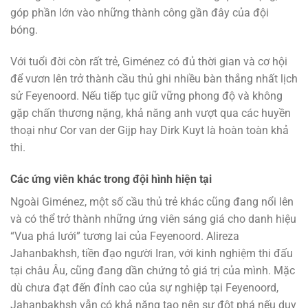
góp phần lớn vào những thành công gần đây của đội
bóng.
Với tuổi đời còn rất trẻ, Giménez có đủ thời gian và cơ hội
để vươn lên trở thành cầu thủ ghi nhiều bàn thắng nhất lịch
sử Feyenoord. Nếu tiếp tục giữ vững phong độ và không
gặp chấn thương nặng, khả năng anh vượt qua các huyền
thoại như Cor van der Gijp hay Dirk Kuyt là hoàn toàn khả
thi.
Các ứng viên khác trong đội hình hiện tại
Ngoài Giménez, một số cầu thủ trẻ khác cũng đang nổi lên
và có thể trở thành những ứng viên sáng giá cho danh hiệu
“Vua phá lưới” tương lai của Feyenoord. Alireza
Jahanbakhsh, tiền đạo người Iran, với kinh nghiệm thi đấu
tại châu Âu, cũng đang dần chứng tỏ giá trị của mình. Mặc
dù chưa đạt đến đỉnh cao của sự nghiệp tại Feyenoord,
Jahanbakhsh vẫn có khả năng tạo nên sự đột phá nếu duy