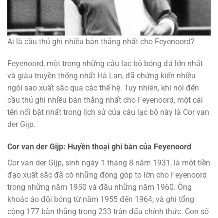
Ai là cầu thủ ghi nhiều bàn thắng nhất cho Feyenoord?
Feyenoord, một trong những câu lạc bộ bóng đá lớn nhất
và giàu truyền thống nhất Hà Lan, đã chứng kiến nhiều
ngôi sao xuất sắc qua các thế hệ. Tuy nhiên, khi nói đến
cầu thủ ghi nhiều bàn thắng nhất cho Feyenoord, một cái
tên nổi bật nhất trong lịch sử của câu lạc bộ này là Cor van
der Gijp.
Cor van der Gijp: Huyền thoại ghi bàn của Feyenoord
Cor van der Gijp, sinh ngày 1 tháng 8 năm 1931, là một tiền
đạo xuất sắc đã có những đóng góp to lớn cho Feyenoord
trong những năm 1950 và đầu những năm 1960. Ông
khoác áo đội bóng từ năm 1955 đến 1964, và ghi tổng
cộng 177 bàn thắng trong 233 trận đấu chính thức. Con số