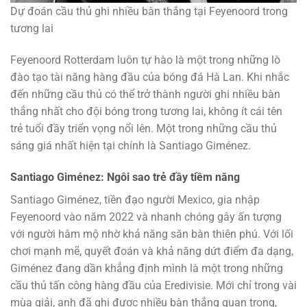
Dự đoán cầu thủ ghi nhiều bàn thắng tại Feyenoord trong
tương lai
Feyenoord Rotterdam luôn tự hào là một trong những lò
đào tạo tài năng hàng đầu của bóng đá Hà Lan. Khi nhắc
đến những cầu thủ có thể trở thành người ghi nhiều bàn
thắng nhất cho đội bóng trong tương lai, không ít cái tên
trẻ tuổi đầy triển vọng nổi lên. Một trong những cầu thủ
sáng giá nhất hiện tại chính là Santiago Giménez.
Santiago Giménez: Ngôi sao trẻ đầy tiềm năng
Santiago Giménez, tiền đạo người Mexico, gia nhập
Feyenoord vào năm 2022 và nhanh chóng gây ấn tượng
với người hâm mộ nhờ khả năng săn bàn thiên phú. Với lối
chơi mạnh mẽ, quyết đoán và khả năng dứt điểm đa dạng,
Giménez đang dần khẳng định mình là một trong những
cầu thủ tấn công hàng đầu của Eredivisie. Mới chỉ trong vài
mùa giải, anh đã ghi được nhiều bàn thắng quan trọng,