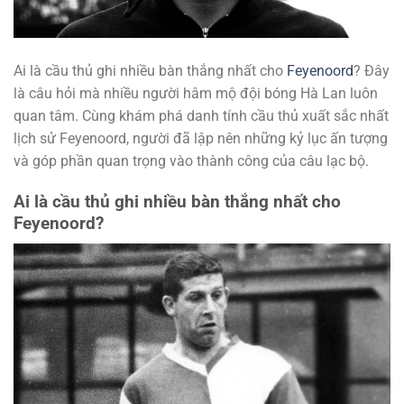
Ai là cầu thủ ghi nhiều bàn thắng nhất cho
Feyenoord
? Đây
là câu hỏi mà nhiều người hâm mộ đội bóng Hà Lan luôn
quan tâm. Cùng khám phá danh tính cầu thủ xuất sắc nhất
lịch sử Feyenoord, người đã lập nên những kỷ lục ấn tượng
và góp phần quan trọng vào thành công của câu lạc bộ.
Ai là cầu thủ ghi nhiều bàn thắng nhất cho
Feyenoord?