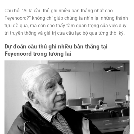
Câu hỏi “Ai là cầu thủ ghi nhiều bàn thắng nhất cho
Feyenoord?” không chỉ giúp chúng ta nhìn lại những thành
tựu đã qua, mà còn cho thấy tầm quan trọng của việc duy
trì truyền thống và giá trị của câu lạc bộ qua từng thời kỳ.
Dự đoán cầu thủ ghi nhiều bàn thắng tại
Feyenoord trong tương lai