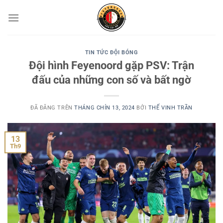
Chuyển
đến
nội
dung
TIN TỨC ĐỘI BÓNG
Đội hình Feyenoord gặp PSV: Trận
đấu của những con số và bất ngờ
ĐÃ ĐĂNG TRÊN
THÁNG CHÍN 13, 2024
BỞI
THẾ VINH TRẦN
13
Th9