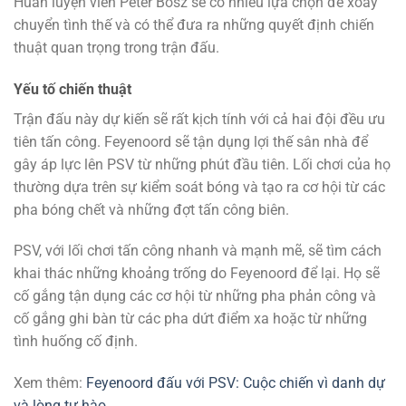
Huấn luyện viên Peter Bosz sẽ có nhiều lựa chọn để xoay
chuyển tình thế và có thể đưa ra những quyết định chiến
thuật quan trọng trong trận đấu.
Yếu tố chiến thuật
Trận đấu này dự kiến sẽ rất kịch tính với cả hai đội đều ưu
tiên tấn công. Feyenoord sẽ tận dụng lợi thế sân nhà để
gây áp lực lên PSV từ những phút đầu tiên. Lối chơi của họ
thường dựa trên sự kiểm soát bóng và tạo ra cơ hội từ các
pha bóng chết và những đợt tấn công biên.
PSV, với lối chơi tấn công nhanh và mạnh mẽ, sẽ tìm cách
khai thác những khoảng trống do Feyenoord để lại. Họ sẽ
cố gắng tận dụng các cơ hội từ những pha phản công và
cố gắng ghi bàn từ các pha dứt điểm xa hoặc từ những
tình huống cố định.
Xem thêm:
Feyenoord đấu với PSV: Cuộc chiến vì danh dự
và lòng tự hào