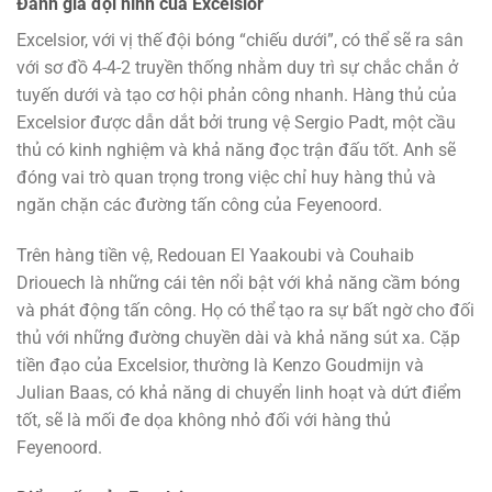
Đánh giá đội hình của Excelsior
Excelsior, với vị thế đội bóng “chiếu dưới”, có thể sẽ ra sân
với sơ đồ 4-4-2 truyền thống nhằm duy trì sự chắc chắn ở
tuyến dưới và tạo cơ hội phản công nhanh. Hàng thủ của
Excelsior được dẫn dắt bởi trung vệ Sergio Padt, một cầu
thủ có kinh nghiệm và khả năng đọc trận đấu tốt. Anh sẽ
đóng vai trò quan trọng trong việc chỉ huy hàng thủ và
ngăn chặn các đường tấn công của Feyenoord.
Trên hàng tiền vệ, Redouan El Yaakoubi và Couhaib
Driouech là những cái tên nổi bật với khả năng cầm bóng
và phát động tấn công. Họ có thể tạo ra sự bất ngờ cho đối
thủ với những đường chuyền dài và khả năng sút xa. Cặp
tiền đạo của Excelsior, thường là Kenzo Goudmijn và
Julian Baas, có khả năng di chuyển linh hoạt và dứt điểm
tốt, sẽ là mối đe dọa không nhỏ đối với hàng thủ
Feyenoord.