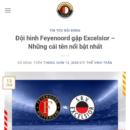
Chuyển
đến
nội
dung
TIN TỨC ĐỘI BÓNG
Đội hình Feyenoord gặp Excelsior –
Những cái tên nổi bật nhất
ĐÃ ĐĂNG TRÊN
THÁNG CHÍN 13, 2024
BỞI
THẾ VINH TRẦN
13
Th9