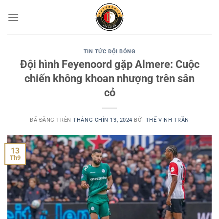
Chuyển
đến
nội
dung
TIN TỨC ĐỘI BÓNG
Đội hình Feyenoord gặp Almere: Cuộc
chiến không khoan nhượng trên sân
cỏ
ĐÃ ĐĂNG TRÊN
THÁNG CHÍN 13, 2024
BỞI
THẾ VINH TRẦN
13
Th9