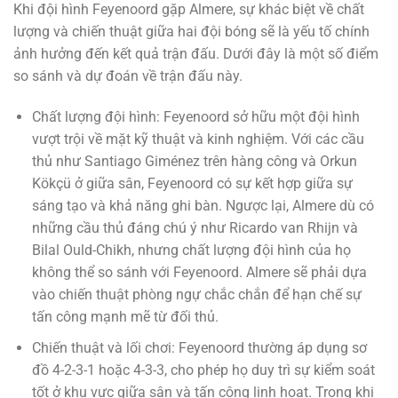
Khi đội hình Feyenoord gặp Almere, sự khác biệt về chất
lượng và chiến thuật giữa hai đội bóng sẽ là yếu tố chính
ảnh hưởng đến kết quả trận đấu. Dưới đây là một số điểm
so sánh và dự đoán về trận đấu này.
Chất lượng đội hình: Feyenoord sở hữu một đội hình
vượt trội về mặt kỹ thuật và kinh nghiệm. Với các cầu
thủ như Santiago Giménez trên hàng công và Orkun
Kökçü ở giữa sân, Feyenoord có sự kết hợp giữa sự
sáng tạo và khả năng ghi bàn. Ngược lại, Almere dù có
những cầu thủ đáng chú ý như Ricardo van Rhijn và
Bilal Ould-Chikh, nhưng chất lượng đội hình của họ
không thể so sánh với Feyenoord. Almere sẽ phải dựa
vào chiến thuật phòng ngự chắc chắn để hạn chế sự
tấn công mạnh mẽ từ đối thủ.
Chiến thuật và lối chơi: Feyenoord thường áp dụng sơ
đồ 4-2-3-1 hoặc 4-3-3, cho phép họ duy trì sự kiểm soát
tốt ở khu vực giữa sân và tấn công linh hoạt. Trong khi